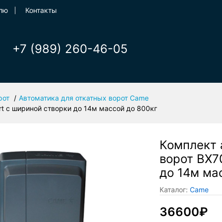
лю
Контакты
+7 (989) 260-46-05
рот
Автоматика для откатных ворот Came
rt с шириной створки до 14м массой до 800кг
Комплект 
ворот BX7
до 14м ма
Каталог:
Came
36600₽