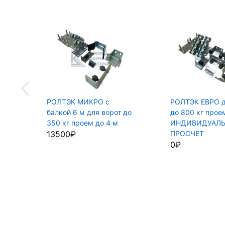
рот
РОЛТЭК МИКРО с
РОЛТЭК ЕВРО д
18
балкой 6 м для ворот до
до 800 кг прое
Й
350 кг проем до 4 м
ИНДИВИДУАЛ
13500₽
ПРОСЧЕТ
0₽