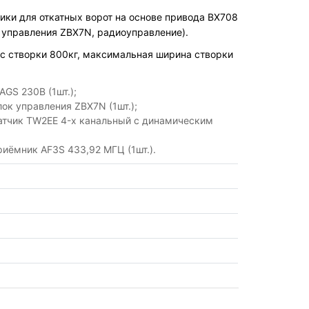
ики для откатных ворот на основе привода BX708
 управления ZBX7N, радиоуправление).
с створки 800кг, максимальная ширина створки
GS 230В (1шт.);
ок управления ZBX7N (1шт.);
атчик TW2EE 4-х канальный с динамическим
иёмник AF3S 433,92 МГЦ (1шт.).